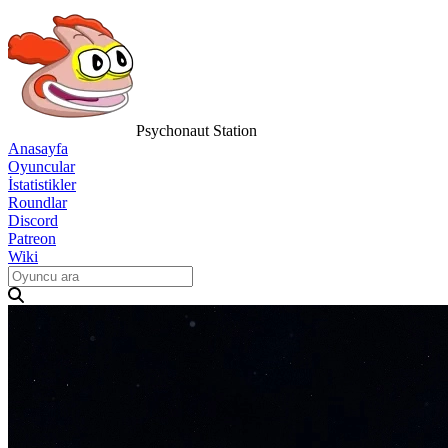
Psychonaut Station
Anasayfa
Oyuncular
İstatistikler
Roundlar
Discord
Patreon
Wiki